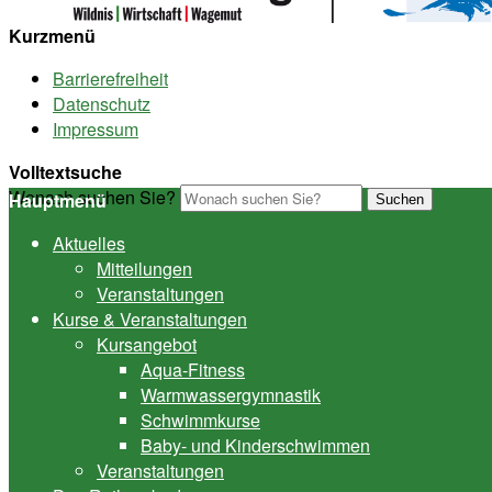
Kurzmenü
Barrierefreiheit
Datenschutz
Impressum
Volltextsuche
Wonach suchen Sie?
Hauptmenü
Suchen
Aktuelles
Mitteilungen
Veranstaltungen
Kurse & Veranstaltungen
Kursangebot
Aqua-Fitness
Warmwassergymnastik
Schwimmkurse
Baby- und Kinderschwimmen
Veranstaltungen